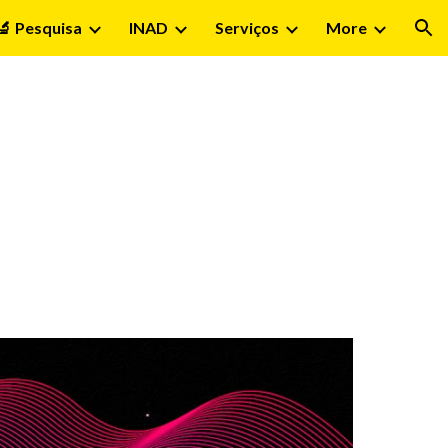
🔬 Pesquisa
INAD
Serviços
More
ion