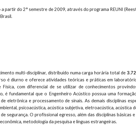
 a partir do 2° semestre de 2009, através do programa REUNI (Reest
Brasil.
mento multi-disciplinar, distribuído numa carga horária total de
3.72
 é diurno e oferece atividades teóricas e práticas em laboratório.
Física, com diferencial de se utilizar de conhecimentos provind
tido, é fundamental que o Engenheiro Acústico possua uma formaçã
s, de eletrônica e processamento de sinais. As demais disciplinas e
biental, psicoacústica, acústica subjetiva, eletroacústica, acústica de
de segurança. O profissional egresso, além das disciplinas básicas 
econômica, metodologia da pesquisa e línguas estrangeiras.