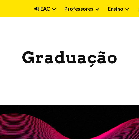
🔊 EAC
Professores
Ensino
ip to main content
Skip to navigat
Graduação