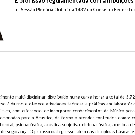
É profissão regulamentada com atribuições 
Sessão Plenária Ordinária 1432 do Conselho Federal d
mento multi-disciplinar, distribuído numa carga horária total de
3.72
 é diurno e oferece atividades teóricas e práticas em laboratório.
sica, com diferencial de incorporar conhecimentos de Música para
recionadas para a Acústica, de forma a atender conteúdos como: const
biental, psicoacústica, acústica subjetiva, eletroacústica, acústica de
de segurança. O profissional egresso, além das disciplinas básicas 