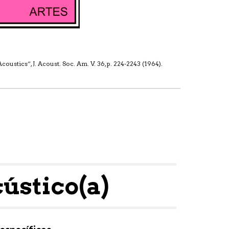
stics“, J. Acoust. Soc. Am. V. 36, p. 224-2243 (1964).
ústico(a)