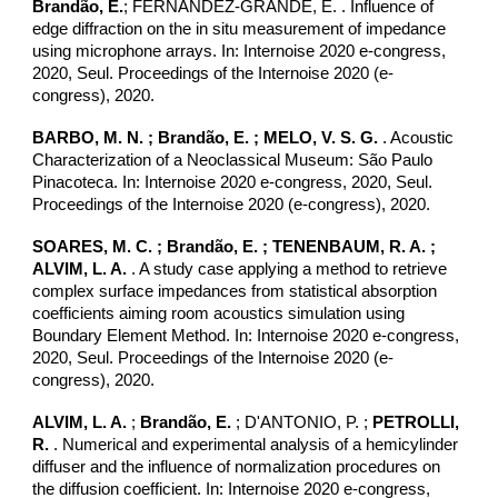
Brandão, E.
; FERNANDEZ-GRANDE, E. . Influence of
edge diffraction on the in situ measurement of impedance
using microphone arrays. In: Internoise 2020 e-congress,
2020, Seul. Proceedings of the Internoise 2020 (e-
congress), 2020.
BARBO, M. N. ; Brandão, E. ; MELO, V. S. G.
. Acoustic
Characterization of a Neoclassical Museum: São Paulo
Pinacoteca. In: Internoise 2020 e-congress, 2020, Seul.
Proceedings of the Internoise 2020 (e-congress), 2020.
SOARES, M. C. ; Brandão, E. ; TENENBAUM, R. A. ;
ALVIM, L. A.
. A study case applying a method to retrieve
complex surface impedances from statistical absorption
coefficients aiming room acoustics simulation using
Boundary Element Method. In: Internoise 2020 e-congress,
2020, Seul. Proceedings of the Internoise 2020 (e-
congress), 2020.
ALVIM, L. A.
;
Brandão, E.
; D'ANTONIO, P. ;
PETROLLI,
R.
. Numerical and experimental analysis of a hemicylinder
diffuser and the influence of normalization procedures on
the diffusion coefficient. In: Internoise 2020 e-congress,