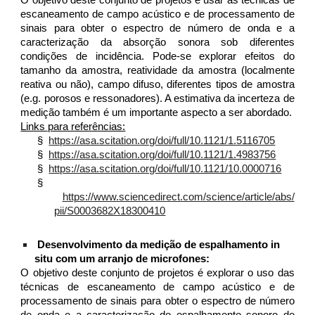
O objetivo deste conjunto de projetos é usar as técnicas de
escaneamento de campo acústico e de processamento de
sinais para obter o espectro de número de onda e a
caracterização da absorção sonora sob diferentes
condições de incidência. Pode-se explorar efeitos do
tamanho da amostra, reatividade da amostra (localmente
reativa ou não), campo difuso, diferentes tipos de amostra
(e.g. porosos e ressonadores). A estimativa da incerteza de
medição também é um importante aspecto a ser abordado.
Links para referências:
§
https://asa.scitation.org/doi/full/10.1121/1.5116705
§
https://asa.scitation.org/doi/full/10.1121/1.4983756
§
https://asa.scitation.org/doi/full/10.1121/10.0000716
§
https://www.sciencedirect.com/science/article/abs/
pii/S0003682X18300410
Desenvolvimento da medição de espalhamento in
situ com um arranjo de microfones:
O objetivo deste conjunto de projetos é explorar o uso das
técnicas de escaneamento de campo acústico e de
processamento de sinais para obter o espectro de número