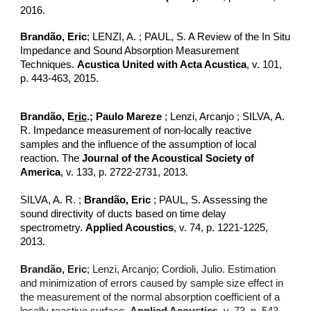
2016.
Brandão, Eric
;
LENZI, A.
;
PAUL, S.
A Review of the In Situ
Impedance and Sound Absorption Measurement
Techniques.
Acustica United with Acta Acustica
, v. 101,
p. 443-463, 2015.
Brandão, E
ric
.
;
Paulo Mareze
;
Lenzi, Arcanjo
;
SILVA, A.
R.
Impedance measurement of non-locally reactive
samples and the influence of the assumption of local
reaction. The
Journal of the Acoustical Society of
America
, v. 133, p. 2722-2731, 2013.
SILVA, A. R.
;
Brandão, Eric
;
PAUL, S.
Assessing the
sound directivity of ducts based on time delay
spectrometry.
Applied Acoustics
, v. 74, p. 1221-1225,
2013.
Brandão, Eric
; Lenzi, Arcanjo; Cordioli, Julio. Estimation
and minimization of errors caused by sample size effect in
the measurement of the normal absorption coefficient of a
locally reactive surface.
Applied Acoustics
, v. 73, p. 543-