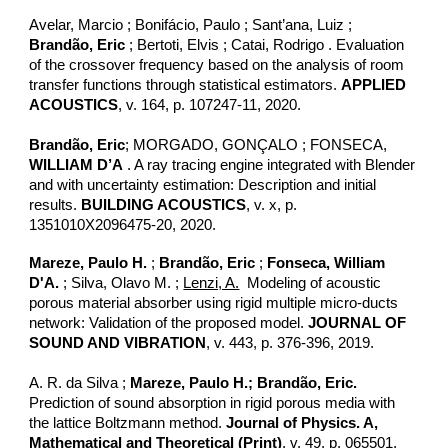
Avelar, Marcio ; Bonifácio, Paulo ; Sant’ana, Luiz ;
Brandão, Eric
; Bertoti, Elvis ; Catai, Rodrigo . Evaluation
of the crossover frequency based on the analysis of room
transfer functions through statistical estimators.
APPLIED
ACOUSTICS
, v. 164, p. 107247-11, 2020.
Brandão, Eric
; MORGADO, GONÇALO ; FONSECA,
WILLIAM D’A
. A ray tracing engine integrated with Blender
and with uncertainty estimation: Description and initial
results.
BUILDING ACOUSTICS
, v. x, p.
1351010X2096475-20, 2020.
Mareze, Paulo H.
;
Brandão, Eric
;
Fonseca, William
D'A.
; Silva, Olavo M. ;
Lenzi, A.
Modeling of acoustic
porous material absorber using rigid multiple micro-ducts
network: Validation of the proposed model.
JOURNAL OF
SOUND AND VIBRATION
, v. 443, p. 376-396, 2019.
A. R. da Silva ;
Mareze, Paulo H.;
Brandão, Eric.
Prediction of sound absorption in rigid porous media with
the lattice Boltzmann method.
Journal of Physics. A,
Mathematical and Theoretical (Print)
, v. 49, p. 065501,