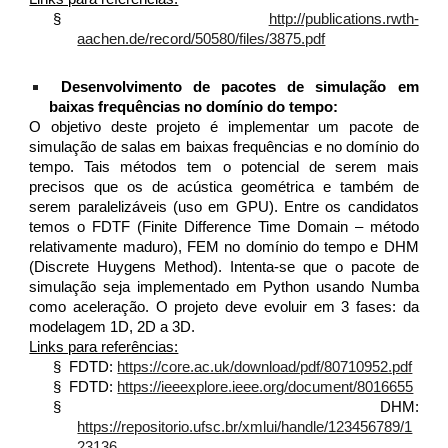
§
http://publications.rwth-
aachen.de/record/50580/files/3875.pdf
Desenvolvimento de pacotes de simulação em
baixas frequências no domínio do tempo:
O objetivo deste projeto é implementar um pacote de
simulação de salas em baixas frequências e no domínio do
tempo. Tais métodos tem o potencial de serem mais
precisos que os de acústica geométrica e também de
serem paralelizáveis (uso em GPU). Entre os candidatos
temos o FDTF (Finite Difference Time Domain – método
relativamente maduro), FEM no domínio do tempo e DHM
(Discrete Huygens Method). Intenta-se que o pacote de
simulação seja implementado em Python usando Numba
como aceleração. O projeto deve evoluir em 3 fases: da
modelagem 1D, 2D a 3D.
Links para referências:
§
FDTD:
https://core.ac.uk/download/pdf/80710952.pdf
§
FDTD:
https://ieeexplore.ieee.org/document/8016655
§
DHM:
https://repositorio.ufsc.br/xmlui/handle/123456789/1
23136