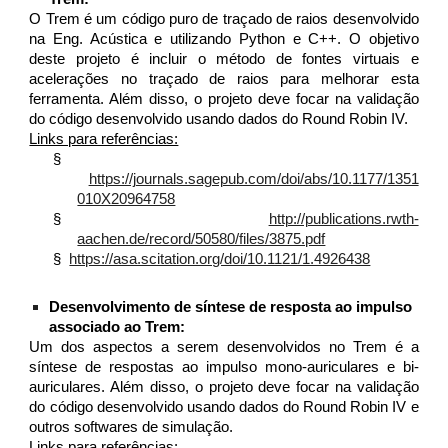
O Trem é um código puro de traçado de raios desenvolvido
na Eng. Acústica e utilizando Python e C++. O objetivo
deste projeto é incluir o método de fontes virtuais e
acelerações no traçado de raios para melhorar esta
ferramenta. Além disso, o projeto deve focar na validação
do código desenvolvido usando dados do Round Robin IV.
Links para referências:
§
https://journals.sagepub.com/doi/abs/10.1177/1351
010X20964758
§
http://publications.rwth-
aachen.de/record/50580/files/3875.pdf
§
https://asa.scitation.org/doi/10.1121/1.4926438
Desenvolvimento de síntese de resposta ao impulso
associado ao Trem:
Um dos aspectos a serem desenvolvidos no Trem é a
síntese de respostas ao impulso mono-auriculares e bi-
auriculares. Além disso, o projeto deve focar na validação
do código desenvolvido usando dados do Round Robin IV e
outros softwares de simulação.
Links para referências: