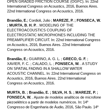
OPEN GRADED FRICTION COURSE (OGFC). In: 22nd
International Congress on Acoustics, 2016, Buenos Aires.
22nd International Congress on Acoustics, 2016.
Brandão, E.
; Cordioli, Julio ;
MAREZE, P. ;
FONSECA, W.
; MURTA, B. H. P.
. MODELING OF THE
ELECTROACOUSTICS COUPLING OF
ELECTROSTATIC MICROPHONES INCLUDING THE
PREAMPLIFIER CIRCUIT. In: 22nd International Congress
on Acoustics, 2016, Buenos Aires. 22nd International
Congress on Acoustics, 2016.
Brandão, E.
; GUARINO, A. G. L. ;
GRECO, G. F.
;
XAVIER, F. C. ; CALADO, L. ;
FONSECA, W.
. A STUDY
ON SPATIAL FADING IN A SHALLOW WATER
ACOUSTIC CHANNEL. In: 22nd International Congress on
Acoustics, 2016, Buenos Aires. 22nd International
Congress on Acoustics, 2016.
MURTA, B.
; Brandão, E. ; SILVA, H. S. ; MAREZE, P. ;
FONSECA, W.
. Ajuste de modelos analíticos de microfone
piezoelétrico a partir de modelos numéricos. In: 14º
Congresso de Engenharia de Áudio, 2016, São Paulo. 14º