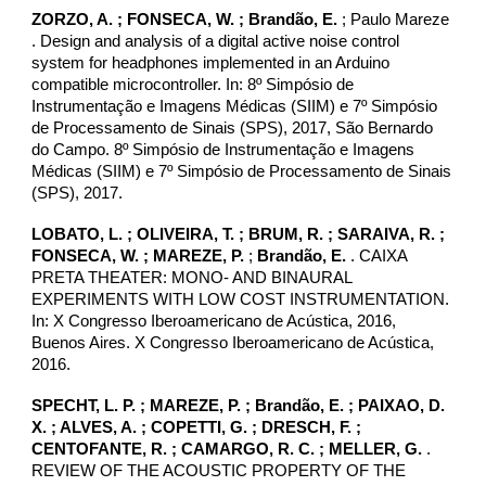
ZORZO, A. ;
FONSECA, W.
;
Brandão, E.
;
Paulo Mareze
. Design and analysis of a digital active noise control
system for headphones implemented in an Arduino
compatible microcontroller. In: 8º Simpósio de
Instrumentação e Imagens Médicas (SIIM) e 7º Simpósio
de Processamento de Sinais (SPS), 2017, São Bernardo
do Campo. 8º Simpósio de Instrumentação e Imagens
Médicas (SIIM) e 7º Simpósio de Processamento de Sinais
(SPS), 2017.
LOBATO, L. ; OLIVEIRA, T. ; BRUM, R. ; SARAIVA, R. ;
FONSECA, W.
; MAREZE, P.
;
Brandão, E.
. CAIXA
PRETA THEATER: MONO- AND BINAURAL
EXPERIMENTS WITH LOW COST INSTRUMENTATION.
In: X Congresso Iberoamericano de Acústica, 2016,
Buenos Aires. X Congresso Iberoamericano de Acústica,
2016.
SPECHT, L. P. ; MAREZE, P. ; Brandão, E. ; PAIXAO, D.
X. ; ALVES, A. ; COPETTI, G. ; DRESCH, F. ;
CENTOFANTE, R. ; CAMARGO, R. C. ; MELLER, G.
.
REVIEW OF THE ACOUSTIC PROPERTY OF THE