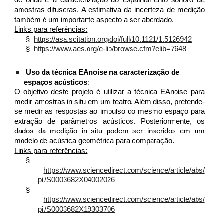
de onda e a caracterização do espalhamento sonoro de
amostras difusoras. A estimativa da incerteza de medição
também é um importante aspecto a ser abordado.
Links para referências:
§
https://asa.scitation.org/doi/full/10.1121/1.5126942
§
https://www.aes.org/e-lib/browse.cfm?elib=7648
Uso da técnica EAnoise na caracterização de
espaços acústicos:
O objetivo deste projeto é utilizar a técnica EAnoise para
medir amostras in situ em um teatro. Além disso, pretende-
se medir as respostas ao impulso do mesmo espaço para
extração de parâmetros acústicos. Posteriormente, os
dados da medição in situ podem ser inseridos em um
modelo de acústica geométrica para comparação.
Links para referências:
§
https://www.sciencedirect.com/science/article/abs/
pii/S0003682X04002026
§
https://www.sciencedirect.com/science/article/abs/
pii/S0003682X19303706