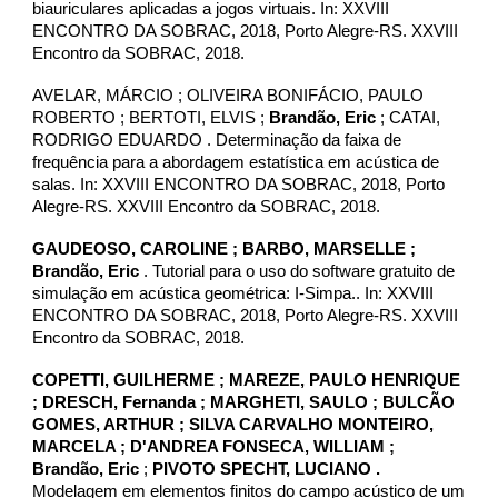
biauriculares aplicadas a jogos virtuais. In: XXVIII
ENCONTRO DA SOBRAC, 2018, Porto Alegre-RS. XXVIII
Encontro da SOBRAC, 2018.
AVELAR, MÁRCIO ; OLIVEIRA BONIFÁCIO, PAULO
ROBERTO ; BERTOTI, ELVIS ;
Brandão, Eric
; CATAI,
RODRIGO EDUARDO . Determinação da faixa de
frequência para a abordagem estatística em acústica de
salas. In: XXVIII ENCONTRO DA SOBRAC, 2018, Porto
Alegre-RS. XXVIII Encontro da SOBRAC, 2018.
GAUDEOSO, CAROLINE ; BARBO, MARSELLE ;
Brandão, Eric
. Tutorial para o uso do software gratuito de
simulação em acústica geométrica: I-Simpa.. In: XXVIII
ENCONTRO DA SOBRAC, 2018, Porto Alegre-RS. XXVIII
Encontro da SOBRAC, 2018.
COPETTI, GUILHERME ; MAREZE, PAULO HENRIQUE
; DRESCH, Fernanda ; MARGHETI, SAULO ; BULCÃO
GOMES, ARTHUR ; SILVA CARVALHO MONTEIRO,
MARCELA ; D'ANDREA FONSECA, WILLIAM ;
Brandão, Eric
;
PIVOTO SPECHT, LUCIANO .
Modelagem em elementos finitos do campo acústico de um