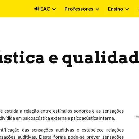
🔊 EAC
Professores
Ensino
ip to main content
Skip to navigat
stica e qualida
que estuda a relação entre estímulos sonoros e as sensações
dividida em psicoacústica externa e psicoacústica interna.
tificação das sensações auditivas e estabelece relações
ensações auditivas. Desta forma pode-se prever sensações