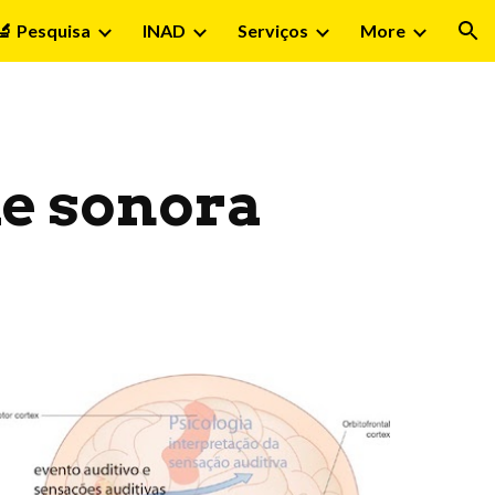
🔬 Pesquisa
INAD
Serviços
More
ion
de sonora