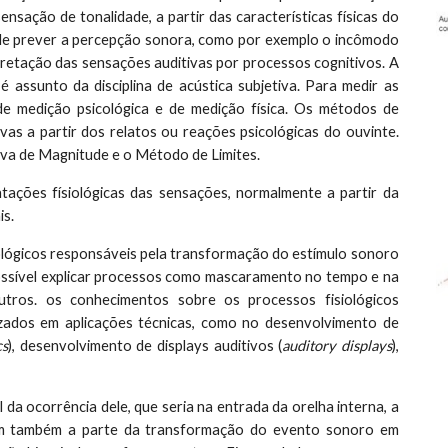
nsação de tonalidade, a partir das características físicas do
ode prever a percepção sonora, como por exemplo o incômodo
retação das sensações auditivas por processos cognitivos. A
é assunto da disciplina de acústica subjetiva. Para medir as
de medição psicológica e de medição física. Os métodos de
vas a partir dos relatos ou reações psicológicas do ouvinte.
iva de Magnitude e o Método de Limites.
tações físiológicas das sensações, normalmente a partir da
is.
iológicos responsáveis pela transformação do estímulo sonoro
possível explicar processos como mascaramento no tempo e na
outros. os conhecimentos sobre os processos fisiológicos
zados em aplicações técnicas, como no desenvolvimento de
cs
), desenvolvimento de displays auditivos (
auditory displays
),
l da ocorrência dele, que seria na entrada da orelha interna, a
dam também a parte da transformação do evento sonoro em