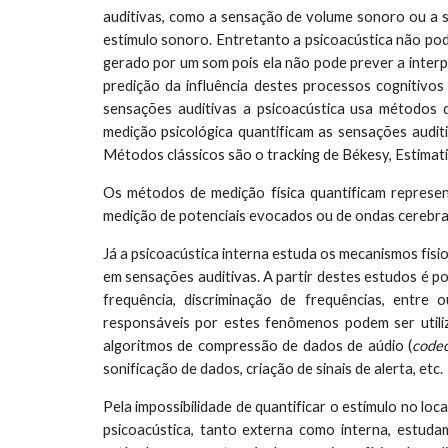
auditivas, como a sensação de volume sonoro ou a se
estímulo sonoro. Entretanto a psicoacústica não p
gerado por um som pois ela não pode prever a interp
predição da influência destes processos cognitivos 
sensações auditivas a psicoacústica usa métodos 
medição psicológica quantificam as sensações auditi
Métodos clássicos são o tracking de Békesy, Estimat
Os métodos de medição física quantificam represen
medição de potenciais evocados ou de ondas cerebra
Já a psicoacústica interna estuda os mecanismos fis
em sensações auditivas. A partir destes estudos é 
frequência, discriminação de frequências, entre 
responsáveis por estes fenômenos podem ser utili
algoritmos de compressão de dados de aúdio (
code
sonificação de dados, criação de sinais de alerta, etc.
Pela impossibilidade de quantificar o estímulo no loca
psicoacústica, tanto externa como interna, estu