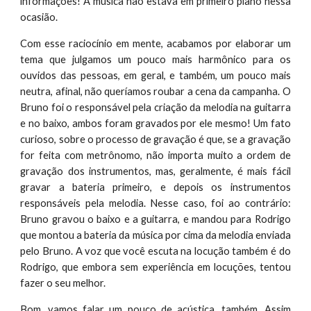
informações! A música não estava em primeiro plano nessa
ocasião.
Com esse raciocínio em mente, acabamos por elaborar um
tema que julgamos um pouco mais harmônico para os
ouvidos das pessoas, em geral, e também, um pouco mais
neutra, afinal, não queríamos roubar a cena da campanha. O
Bruno foi o responsável pela criação da melodia na guitarra
e no baixo, ambos foram gravados por ele mesmo! Um fato
curioso, sobre o processo de gravação é que, se a gravação
for feita com metrônomo, não importa muito a ordem de
gravação dos instrumentos, mas, geralmente, é mais fácil
gravar a bateria primeiro, e depois os instrumentos
responsáveis pela melodia. Nesse caso, foi ao contrário:
Bruno gravou o baixo e a guitarra, e mandou para Rodrigo
que montou a bateria da música por cima da melodia enviada
pelo Bruno. A voz que você escuta na locução também é do
Rodrigo, que embora sem experiência em locuções, tentou
fazer o seu melhor.
Bom, vamos falar um pouco de acústica, também. Assim