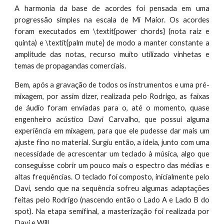
A harmonia da base de acordes foi pensada em uma
progressão simples na escala de Mi Maior. Os acordes
foram executados em \textit{power chords} (nota raiz e
quinta) e \textit{palm mute} de modo a manter constante a
amplitude das notas, recurso muito utilizado vinhetas e
temas de propagandas comerciais.
Bem, após a gravação de todos os instrumentos e uma pré-
mixagem, por assim dizer, realizada pelo Rodrigo, as faixas
de áudio foram enviadas para o, até o momento, quase
engenheiro acústico Davi Carvalho, que possui alguma
experiência em mixagem, para que ele pudesse dar mais um
ajuste fino no material. Surgiu então, a ideia, junto com uma
necessidade de acrescentar um teclado à música, algo que
conseguisse cobrir um pouco mais o espectro das médias e
altas frequências. O teclado foi composto, inicialmente pelo
Davi, sendo que na sequência sofreu algumas adaptações
feitas pelo Rodrigo (nascendo então o Lado A e Lado B do
spot). Na etapa semifinal, a masterização foi realizada por
Davi e Will.